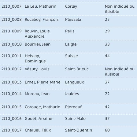
2J10_0007
Le Leu, Mathurin
Corlay
Non indiqué ou
illisible
2J10_0008
Rocaboy, François
Plessala
25
2J10_0009
Rouvin, Louis
Paris
29
Alexandre
2J10_0010
Bourrier, Jean
Laigle
38
2J10_0011
Helslap,
Suisse
44
Dominique
2J10_0012
Vésuty, Louis
Saint-Brieuc
Non indiqué ou
illisible
2J10_0013
Erhel, Pierre Marie
Langueux
37
2J10_0014
Moreau, Jean
Jauldes
22
2J10_0015
Corouge, Mathurin
Plerneuf
42
2J10_0016
Gouët, Arsène
Saint-Malo
37
2J10_0017
Charuel, Félix
Saint-Quentin
60