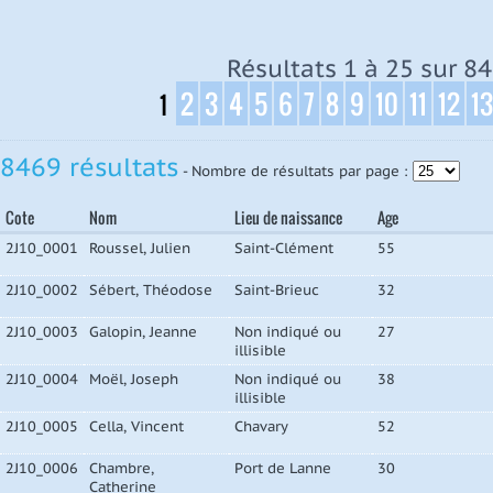
Résultats 1 à 25 sur 84
2
3
4
5
6
7
8
9
10
11
12
13
1
8469 résultats
- Nombre de résultats par page :
Cote
Nom
Lieu de naissance
Age
2J10_0001
Roussel, Julien
Saint-Clément
55
2J10_0002
Sébert, Théodose
Saint-Brieuc
32
2J10_0003
Galopin, Jeanne
Non indiqué ou
27
illisible
2J10_0004
Moël, Joseph
Non indiqué ou
38
illisible
2J10_0005
Cella, Vincent
Chavary
52
2J10_0006
Chambre,
Port de Lanne
30
Catherine