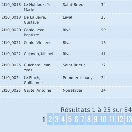
2J10_0018
Le Huidoux, Y.-
Saint-Brieuc
34
Marie
2J10_0019
De La Barre,
Laval
25
Gustave
2J10_0020
Conio, Jean-
Riva
59
Baptiste
2J10_0021
Conio, Vincent
Riva
16
2J10_0022
Gajando, Michel
Riva
41
2J10_0023
Guichard, Jean
Saint-Brieuc
22
Yves
2J10_0024
Le Floch,
Pommerit-Jaudy
24
Guillaume
2J10_0025
Gayte, Antoine
Noirétable
34
Résultats 1 à 25 sur 84
2
3
4
5
6
7
8
9
10
11
12
13
1