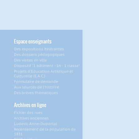
Espace enseignants
Des expositions itinérantes
Des dossiers pédagogiques
Des visites en ville
Dispositif "1 bâtiment - 1h - 1 classe"
Projets d'Education Artistique et
Culturelle (E.A.C.)
Formulaire de demande
Aux sources de l'histoire
Des brèves thématiques
Archives en ligne
Fichier des rues
Archives anciennes
Ludovic Anne-Duportal
Recensement de la population de
1831