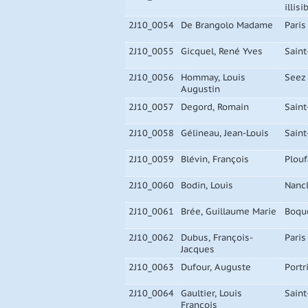
illisi
2J10_0054
De Brangolo Madame
Paris
2J10_0055
Gicquel, René Yves
Saint
2J10_0056
Hommay, Louis
Seez
Augustin
2J10_0057
Degord, Romain
Saint
2J10_0058
Gélineau, Jean-Louis
Saint
2J10_0059
Blévin, François
Plouf
2J10_0060
Bodin, Louis
Nancl
2J10_0061
Brée, Guillaume Marie
Boqu
2J10_0062
Dubus, François-
Paris
Jacques
2J10_0063
Dufour, Auguste
Portr
2J10_0064
Gaultier, Louis
Saint
Francois