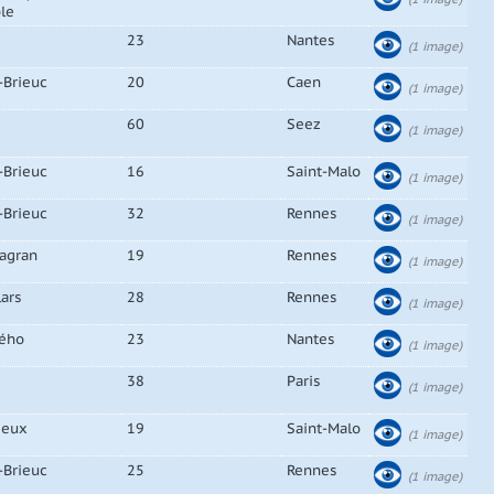
ble
23
Nantes
(1 image)
-Brieuc
20
Caen
(1 image)
60
Seez
(1 image)
-Brieuc
16
Saint-Malo
(1 image)
-Brieuc
32
Rennes
(1 image)
agran
19
Rennes
(1 image)
ars
28
Rennes
(1 image)
ého
23
Nantes
(1 image)
38
Paris
(1 image)
ieux
19
Saint-Malo
(1 image)
-Brieuc
25
Rennes
(1 image)