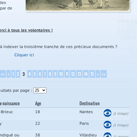
 des
 par de
rci à tous les volontaires !
 à indexer la troisième tranche de ces précieux documents ?
Cliquer ici
<<
<
1
2
4
5
6
7
8
9
10
11
12
13
14
15
>
>>
3
ultats par page :
de naissance
Age
Destination
-Brieuc
18
Nantes
(1 image)
y
22
Paris
(1 image)
indiqué ou
38
Villedieu
(1 image)