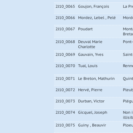
2J10_0065
Goujon, François
La P
2J10_0066
Mordez, Lebel , Pelé
Mord
2J10_0067
Poudart
Mont
Bret
2J10_0068
Deuval Marie
Pont
Charlotte
2J10_0069
Gauvain, Yves
Saint
2J10_0070
Tual, Louis
Renn
2J10_0071
Le Breton, Mathurin
Quint
2J10_0072
Hervé, Pierre
Pleu
2J10_0073
Durban, Victor
Plég
2J10_0074
Gicquel, Joseph
Non 
illisi
2J10_0075
Guiny , Beauvir
Ploe