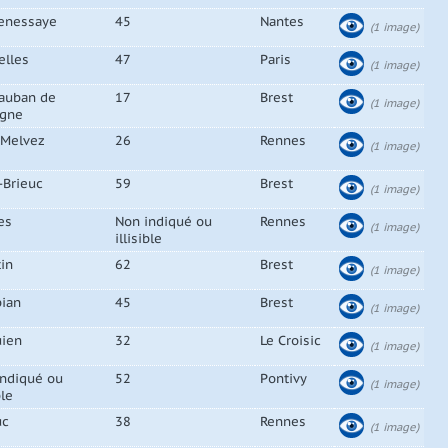
renessaye
45
Nantes
(1 image)
elles
47
Paris
(1 image)
auban de
17
Brest
(1 image)
agne
-Melvez
26
Rennes
(1 image)
-Brieuc
59
Brest
(1 image)
es
Non indiqué ou
Rennes
(1 image)
illisible
in
62
Brest
(1 image)
bian
45
Brest
(1 image)
uien
32
Le Croisic
(1 image)
indiqué ou
52
Pontivy
(1 image)
ble
uc
38
Rennes
(1 image)