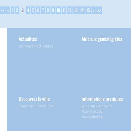
<<
<
1
2
4
5
6
7
8
9
10
11
12
13
14
15
>
>>
3
Actualités
Aide aux généalogistes
Dernières actualités
Découvrez la ville
Informations pratiques
Flâneries briochines
Venir aux archives
Plan d'accès
Accessibilité