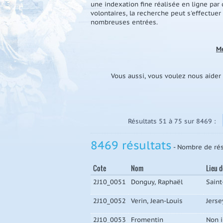
une indexation fine réalisée en ligne par
volontaires, la recherche peut s'effectuer
nombreuses entrées.
Me
Vous aussi, vous voulez nous aider
Résultats 51 à 75 sur 8469 :
8469 résultats
- Nombre de rés
Cote
Nom
Lieu 
2J10_0051
Donguy, Raphaël
Saint
2J10_0052
Verin, Jean-Louis
Jerse
2J10_0053
Fromentin
Non 