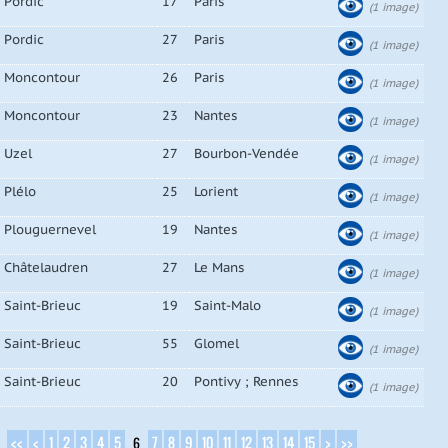
Pordic
17
Paris
(1 image)
Pordic
27
Paris
(1 image)
Moncontour
26
Paris
(1 image)
Moncontour
23
Nantes
(1 image)
Uzel
27
Bourbon-Vendée
(1 image)
Plélo
25
Lorient
(1 image)
Plouguernevel
19
Nantes
(1 image)
Châtelaudren
27
Le Mans
(1 image)
Saint-Brieuc
19
Saint-Malo
(1 image)
Saint-Brieuc
55
Glomel
(1 image)
Saint-Brieuc
20
Pontivy ; Rennes
(1 image)
<<
<
1
2
3
4
5
7
8
9
10
11
12
13
14
15
>
>>
6
: