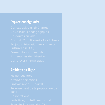
Espace enseignants
Des expositions itinérantes
Des dossiers pédagogiques
Des visites en ville
Dispositif "1 bâtiment - 1h - 1 classe"
Projets d'Education Artistique et
Culturelle (E.A.C.)
Formulaire de demande
Aux sources de l'histoire
Des brèves thématiques
Archives en ligne
Fichier des rues
Archives anciennes
Ludovic Anne-Duportal
Recensement de la population de
1831
Délibérations
Le Griffon, bulletin municipal
États de Bretagne de 1768