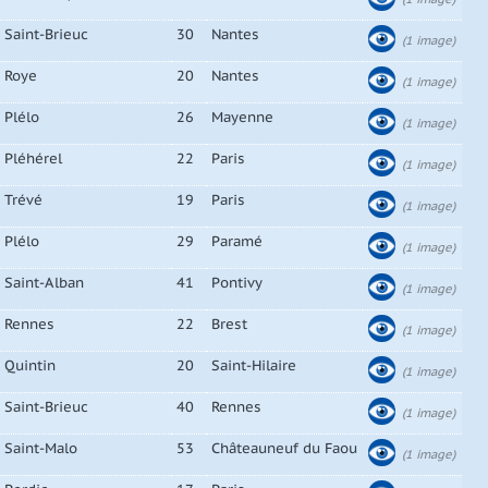
Saint-Brieuc
30
Nantes
(1 image)
Roye
20
Nantes
(1 image)
Plélo
26
Mayenne
(1 image)
Pléhérel
22
Paris
(1 image)
Trévé
19
Paris
(1 image)
Plélo
29
Paramé
(1 image)
Saint-Alban
41
Pontivy
(1 image)
Rennes
22
Brest
(1 image)
Quintin
20
Saint-Hilaire
(1 image)
Saint-Brieuc
40
Rennes
(1 image)
Saint-Malo
53
Châteauneuf du Faou
(1 image)