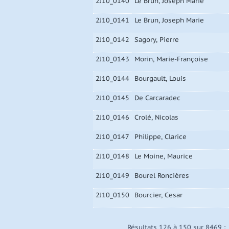
2J10_0140
Le Brun, Joseph Marie
2J10_0141
Le Brun, Joseph Marie
2J10_0142
Sagory, Pierre
2J10_0143
Morin, Marie-Françoise
2J10_0144
Bourgault, Louis
2J10_0145
De Carcaradec
2J10_0146
Crolé, Nicolas
2J10_0147
Philippe, Clarice
2J10_0148
Le Moine, Maurice
2J10_0149
Bourel Roncières
2J10_0150
Bourcier, Cesar
Résultats 126 à 150 sur 8469 