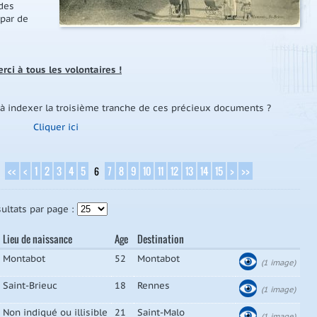
 des
 par de
rci à tous les volontaires !
 à indexer la troisième tranche de ces précieux documents ?
Cliquer ici
<<
<
1
2
3
4
5
7
8
9
10
11
12
13
14
15
>
>>
6
:
ultats par page :
Lieu de naissance
Age
Destination
Montabot
52
Montabot
(1 image)
Saint-Brieuc
18
Rennes
(1 image)
Non indiqué ou illisible
21
Saint-Malo
(1 image)