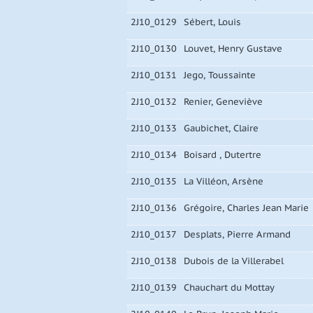
2J10_0129
Sébert, Louis
2J10_0130
Louvet, Henry Gustave
2J10_0131
Jego, Toussainte
2J10_0132
Renier, Geneviève
2J10_0133
Gaubichet, Claire
2J10_0134
Boisard , Dutertre
2J10_0135
La Villéon, Arsène
2J10_0136
Grégoire, Charles Jean Marie
2J10_0137
Desplats, Pierre Armand
2J10_0138
Dubois de la Villerabel
2J10_0139
Chauchart du Mottay