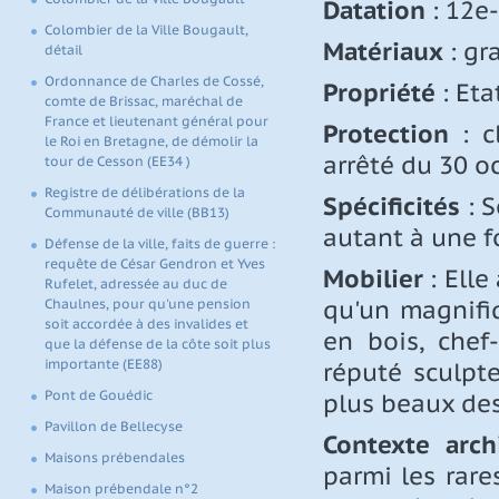
Datation
: 12e-
Colombier de la Ville Bougault,
Matériaux
: gra
détail
Ordonnance de Charles de Cossé,
Propriété
: Eta
comte de Brissac, maréchal de
France et lieutenant général pour
Protection
: c
le Roi en Bretagne, de démolir la
arrêté du 30 o
tour de Cesson (EE34 )
Registre de délibérations de la
Spécificités
: S
Communauté de ville (BB13)
autant à une f
Défense de la ville, faits de guerre :
requête de César Gendron et Yves
Mobilier
: Elle
Rufelet, adressée au duc de
qu'un magnifi
Chaulnes, pour qu'une pension
soit accordée à des invalides et
en bois, chef
que la défense de la côte soit plus
réputé sculpte
importante (EE88)
plus beaux des
Pont de Gouédic
Pavillon de Bellecyse
Contexte archi
Maisons prébendales
parmi les rares
Maison prébendale n°2