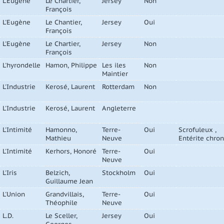
L'Eugène
Le Chartier,
Jersey
Non
François
L'Eugène
Le Chantier,
Jersey
Oui
François
L'Eugène
Le Chartier,
Jersey
Non
François
L'hyrondelle
Hamon, Philippe
Les iles
Non
Maintier
L'Industrie
Kerosé, Laurent
Rotterdam
Non
L'Industrie
Kerosé, Laurent
Angleterre
L'Intimité
Hamonno,
Terre-
Oui
Scrofuleux ,
Mathieu
Neuve
Entérite chro
L'Intimité
Kerhors, Honoré
Terre-
Oui
Neuve
L'Iris
Belzich,
Stockholm
Oui
Guillaume Jean
L'Union
Grandvillais,
Terre-
Oui
Théophile
Neuve
L.D.
Le Sceller,
Jersey
Oui