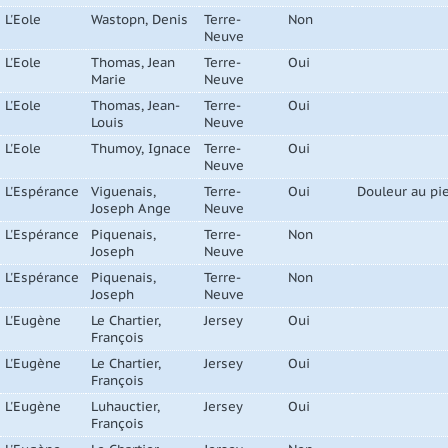
L'Eole
Wastopn, Denis
Terre-
Non
Neuve
L'Eole
Thomas, Jean
Terre-
Oui
Marie
Neuve
L'Eole
Thomas, Jean-
Terre-
Oui
Louis
Neuve
L'Eole
Thumoy, Ignace
Terre-
Oui
Neuve
L'Espérance
Viguenais,
Terre-
Oui
Douleur au pi
Joseph Ange
Neuve
L'Espérance
Piquenais,
Terre-
Non
Joseph
Neuve
L'Espérance
Piquenais,
Terre-
Non
Joseph
Neuve
L'Eugène
Le Chartier,
Jersey
Oui
François
L'Eugène
Le Chartier,
Jersey
Oui
François
L'Eugène
Luhauctier,
Jersey
Oui
François