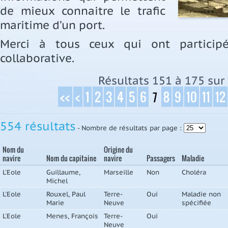
de mieux connaitre le trafic
maritime d’un port.
Merci à tous ceux qui ont participé
collaborative.
Résultats 151 à 175 sur 
<<
<
1
2
3
4
5
6
8
9
10
11
12
7
554 résultats
- Nombre de résultats par page :
Nom du
Origine du
navire
Nom du capitaine
navire
Passagers
Maladie
L'Eole
Guillaume,
Marseille
Non
Choléra
Michel
L'Eole
Rouxel, Paul
Terre-
Oui
Maladie non
Marie
Neuve
spécifiée
L'Eole
Menes, François
Terre-
Oui
Neuve