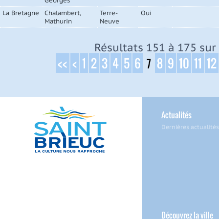
Georges
La Bretagne
Chalambert,
Terre-
Oui
Mathurin
Neuve
Résultats 151 à 175 sur 
<<
<
1
2
3
4
5
6
8
9
10
11
12
7
Actualités
Dernières actualités
Découvrez la ville