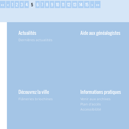
<<
<
1
2
3
4
6
7
8
9
10
11
12
13
14
15
>
>>
5
Actualités
Aide aux généalogistes
Dernières actualités
Découvrez la ville
Informations pratiques
Flâneries briochines
Venir aux archives
Plan d'accès
Accessibilité