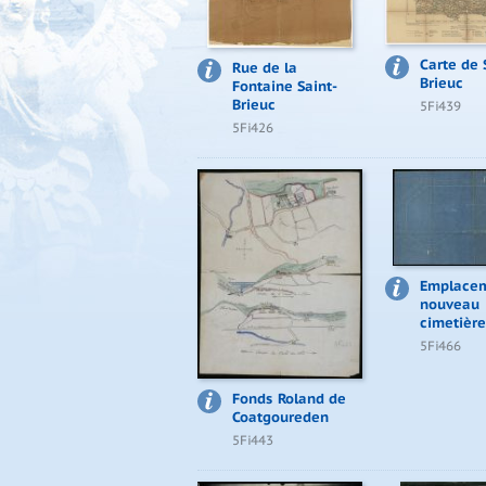
Carte de 
Rue de la
Brieuc
Fontaine Saint-
Brieuc
5Fi439
5Fi426
Emplacem
nouveau
cimetière
5Fi466
Fonds Roland de
Coatgoureden
5Fi443