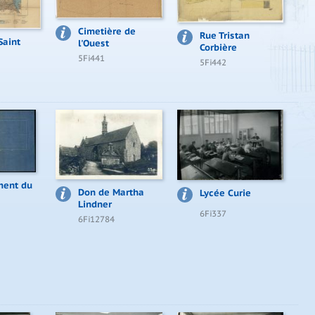
Cimetière de
Rue Tristan
Saint
l'Ouest
Corbière
5Fi441
5Fi442
ent du
Don de Martha
Lycée Curie
Lindner
6Fi337
6Fi12784