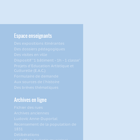
Espace enseignants
Des expositions itinérantes
Des dossiers pédagogiques
Des visites en ville
Dispositif "1 bâtiment - 1h - 1 classe"
Projets d'Education Artistique et
Culturelle (E.A.C.)
Formulaire de demande
Aux sources de l'histoire
Des brèves thématiques
Archives en ligne
Fichier des rues
Archives anciennes
Ludovic Anne-Duportal
Recensement de la population de
1831
Délibérations