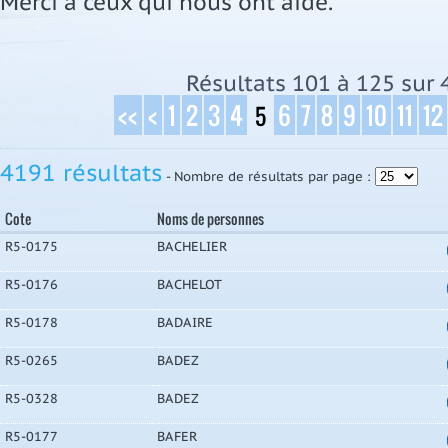
Merci à ceux qui nous ont aidé.
Résultats 101 à 125 sur 
<<
<
1
2
3
4
6
7
8
9
10
11
12
5
4191 résultats
- Nombre de résultats par page :
Cote
Noms de personnes
R5-0175
BACHELIER
R5-0176
BACHELOT
R5-0178
BADAIRE
R5-0265
BADEZ
R5-0328
BADEZ
R5-0177
BAFER