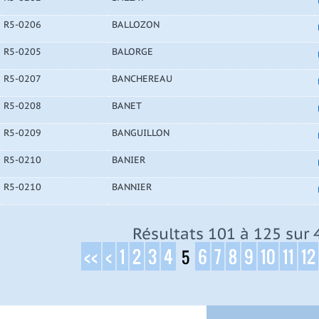
R5-0206
BALLOZON
R5-0205
BALORGE
R5-0207
BANCHEREAU
R5-0208
BANET
R5-0209
BANGUILLON
R5-0210
BANIER
R5-0210
BANNIER
Résultats 101 à 125 sur 
<<
<
1
2
3
4
6
7
8
9
10
11
12
5