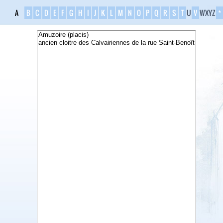
A
B
C
D
E
F
G
H
I
J
K
L
M
N
O
P
Q
R
S
T
U
V
W
X
Y
Z
*