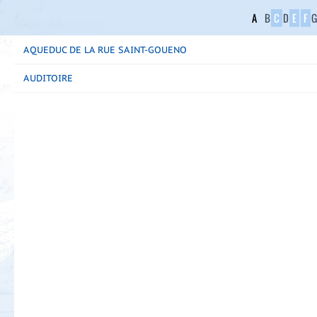
A
B
C
D
E
F
G
AQUEDUC DE LA RUE SAINT-GOUENO
AUDITOIRE